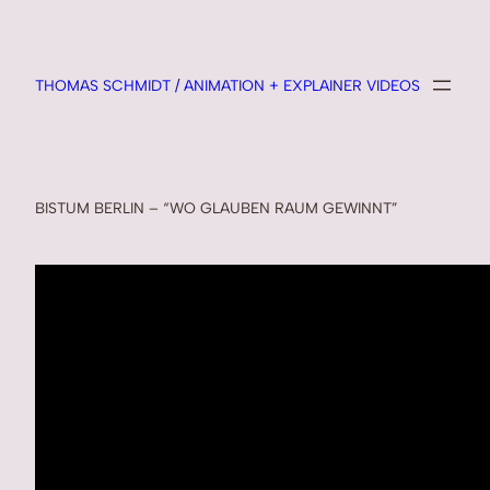
Skip
to
content
THOMAS SCHMIDT / ANIMATION + EXPLAINER VIDEOS
BISTUM BERLIN – “WO GLAUBEN RAUM GEWINNT”