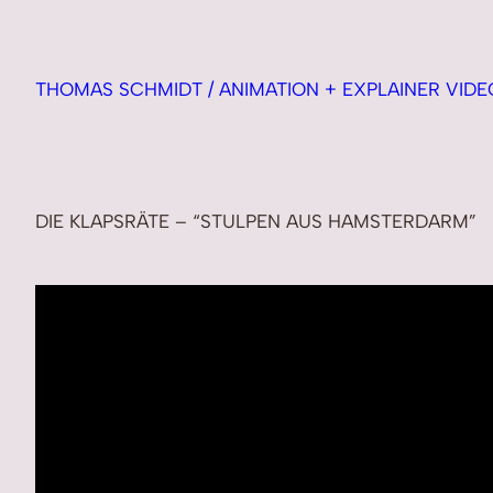
Skip
to
content
THOMAS SCHMIDT / ANIMATION + EXPLAINER VIDE
DIE KLAPSRÄTE – “STULPEN AUS HAMSTERDARM”