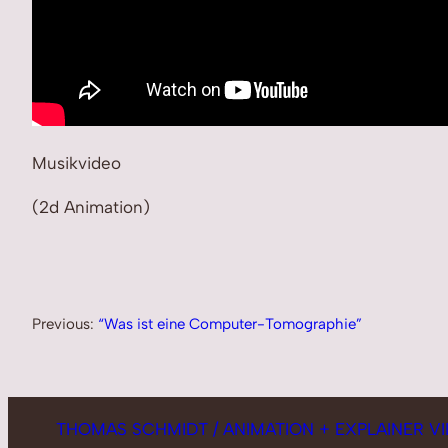
Musikvideo
(2d Animation)
Previous:
“Was ist eine Computer-Tomographie”
THOMAS SCHMIDT / ANIMATION + EXPLAINER V